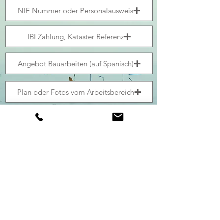
NIE Nummer oder Personalausweis
IBI Zahlung, Kataster Referenz
Angebot Bauarbeiten (auf Spanisch)
Plan oder Fotos vom Arbeitsbereich
Unterstützte Datei hochladen (max. 15MB)
Senden
Bitte haben Sie Geduld. Die Datenübertragen
kann bis zu 3 min dauern! Sie erhalten eine
Bestätigung eingeblendet. Einfach abwarten!
Sie erhalten zusätzlich eine
Epfangsbestätigung per E-Mail.