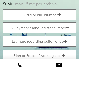
Subir:
max 15 mb por archivo
ID- Card or NIE Number
IBI Payment / land register number
Estimate regarding building job
Plan or Fotos of working area
Unterstützte Datei hochladen (max. 15MB)
Submit
Hay que esperar aprox. 3 min hasta los datos
se han enviado. Aparece un texto en rojo si ha
dido bien!
Enviamos una confirmacion por correo