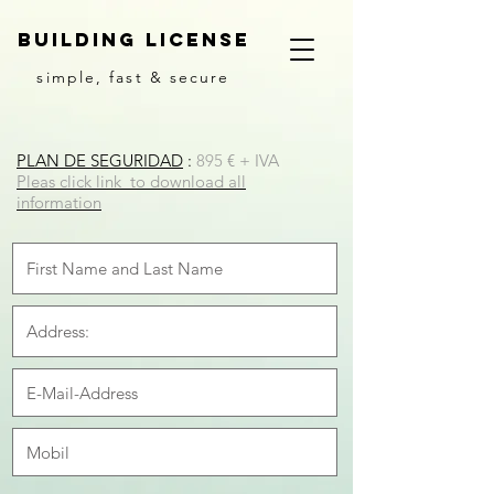
building license
simple, fast & secure
PLAN DE SEGURIDAD
:
895
€ + IVA
Pleas click link to
download all
information