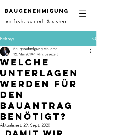
Baugenehmigung
einfach, schnell & sicher
Beitrag
Baugenehmigung Mallorca
12. Mai 2019
1 Min. Lesezeit
Welche
Unterlagen
werden für
den
Bauantrag
benötigt?
Aktualisiert:
29. Sept. 2020
Damit wir 