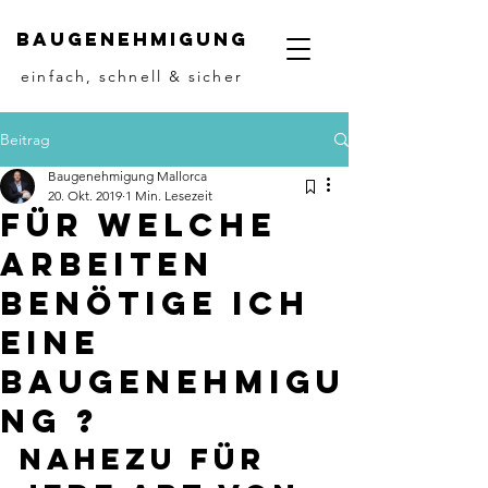
Baugenehmigung
einfach, schnell & sicher
Beitrag
Baugenehmigung Mallorca
20. Okt. 2019
1 Min. Lesezeit
Für welche
Arbeiten
benötige ich
eine
Baugenehmigu
ng ?
Nahezu für 